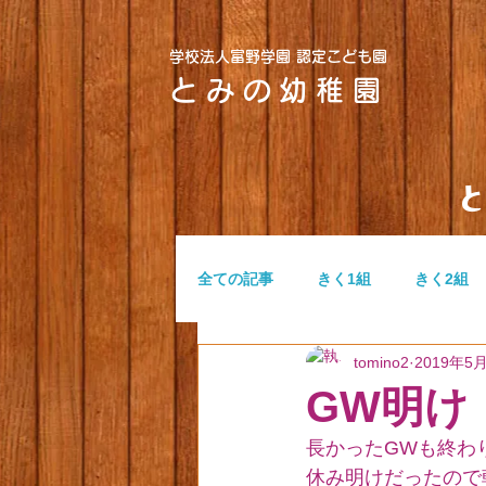
学校法人富野学園 認定こども園
とみの幼稚園
全ての記事
きく1組
きく2組
tomino2
2019年5
つぼみ組
ふたば組
無題
GW明け
長かったGWも終わ
休み明けだったので