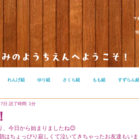
〒
TEL 
とみのようちえんへようこそ！
れんげ組
ゆり組
さくら組
もも組
すずらん
月7日
読了時間: 1分
のカテゴリー
無題のカテゴリー
無題のカテゴリー
！
り、今日から始まりましたね😊
朝はちょっぴり寂しくて泣いてきちゃったお友達もいま