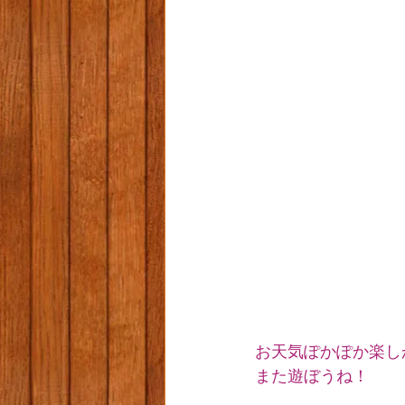
お天気ぽかぽか楽し
また遊ぼうね！           