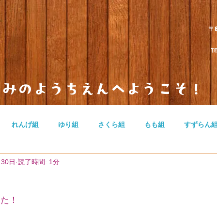
〒
TEL 
とみのようちえんへようこそ！
れんげ組
ゆり組
さくら組
もも組
すずらん
月30日
読了時間: 1分
のカテゴリー
無題のカテゴリー
無題のカテゴリー
した！