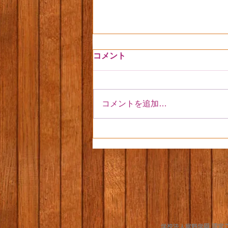
コメント
コメントを追加…
いちご狩りに行ったよ🍓
​学校法人富野学園 認