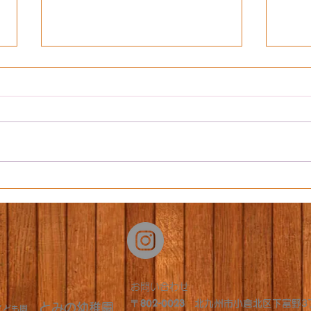
大雪⛄
ゆうびんやさんごっこ
​お問い合わせ
​〒802-0023
北九州市小倉北区下富野3
とみの幼稚園
定こども園