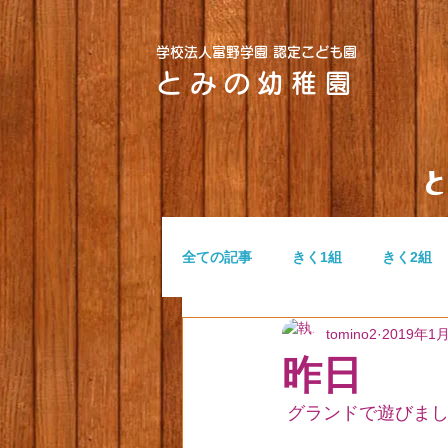
学校法人富野学園 認定こども園
とみの幼稚園
全ての記事
きく1組
きく2組
tomino2
2019年1
つぼみ組
ふたば組
無題
昨日
 グランドで遊びま