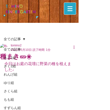
T
O
M
I
N
O
K
I
N
D
E
R
G
A
R
T
E
N
記事
全ての記事
tomino2
全ての記事
2021年5月10日
読了時間: 1分
種まき🥒☀️
きく1組
今日はお庭の花壇に野菜の種を植えま
きく2組
した♩
れんげ組
ゆり組
さくら組
もも組
すずらん組