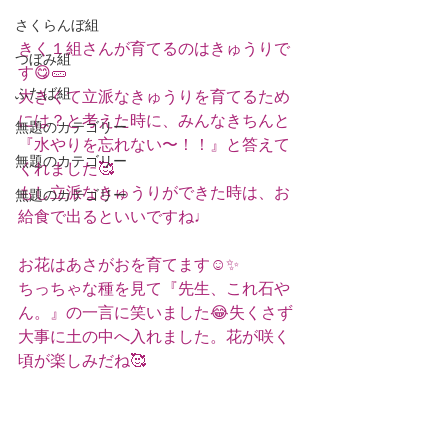
さくらんぼ組
きく１組さんが育てるのはきゅうりで
つぼみ組
す😋🥒
ふたば組
大きくて立派なきゅうりを育てるため
には？と考えた時に、みんなきちんと
無題のカテゴリー
『水やりを忘れない〜！！』と答えて
無題のカテゴリー
くれました🥰
もし立派なきゅうりができた時は、お
無題のカテゴリー
給食で出るといいですね♩
お花はあさがおを育てます☺️✨
ちっちゃな種を見て『先生、これ石や
ん。』の一言に笑いました😂失くさず
大事に土の中へ入れました。花が咲く
頃が楽しみだね🥰