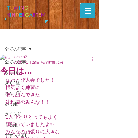
T
O
M
I
N
O
K
I
N
D
E
R
G
A
R
T
E
N
記事
全ての記事
tomino2
全ての記事
2020年1月28日
読了時間: 1分
今日は…
きく1組
なわとび大会でした！
きく2組
根気よく練習に
れんげ組
取り組んできた
幼稚園のみんな！！
ゆり組
さくら組
1人ひとりとってもよく
頑張っていましたよ✨
もも組
みんなの頑張りに大きな
すずらん組