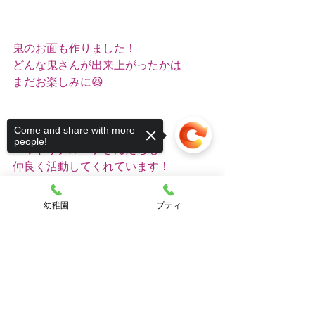
鬼のお面も作りました！
どんな鬼さんが出来上がったかは
まだお楽しみに😆
Come and share with more
作品展に向けて
people!
ニワトリグループさんたちも
仲良く活動してくれています！
幼稚園
プティ
Sorry, the checkout page does not
support sharing
Copied to clipboard