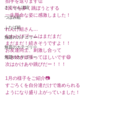
拍手を送ります👏
さくらんぼ組
1回でも多く跳ぼうとする
一生懸命な姿に感激しました！
つぼみ組
ふたば組
れんげ組さん…
なわとびブームはまだまだ
無題のカテゴリー
まだまだ！続きそうですよ！！
無題のカテゴリー
お友達同士、刺激し合って
無題のカテゴリー
引き続き頑張ってほしいです😄
次はかけあや跳びだー！！！
1月の様子をご紹介📷
すごろくを自分達だけで進められる
ようになり盛り上がっていました！