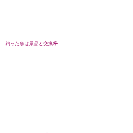
釣った魚は景品と交換🤩