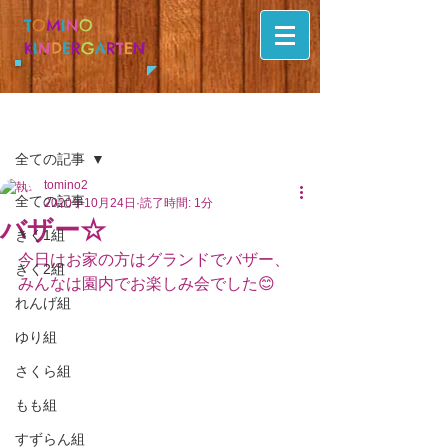
T
O
M
I
N
O
K
I
N
D
E
R
G
A
R
T
E
N
記事
全ての記事
tomino2
全ての記事
2020年10月24日
読了時間: 1分
バザー☆
きく1組
今日はお家の方はグランドでバザー、
きく2組
みんなは園内でお楽しみ会でした😊
れんげ組
ゆり組
さくら組
もも組
すずらん組