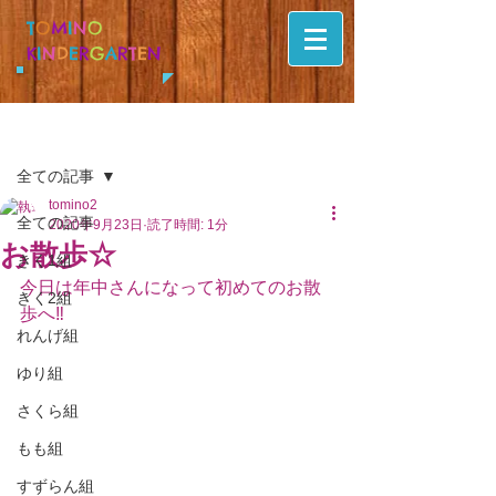
T
O
M
I
N
O
K
I
N
D
E
R
G
A
R
T
E
N
記事
全ての記事
tomino2
全ての記事
2020年9月23日
読了時間: 1分
お散歩☆
きく1組
今日は年中さんになって初めてのお散
きく2組
歩へ‼️
れんげ組
ゆり組
さくら組
もも組
すずらん組