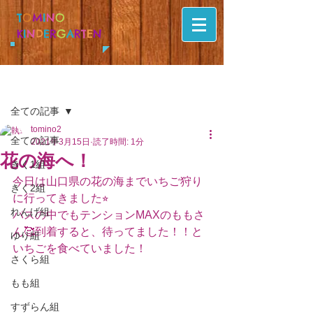
T
O
M
I
N
O
K
I
N
D
E
R
G
A
R
T
E
N
記事
全ての記事
tomino2
全ての記事
2021年3月15日
読了時間: 1分
花の海へ！
きく1組
今日は山口県の花の海までいちご狩り
きく2組
に行ってきました⭐︎
れんげ組
バスの中でもテンションMAXのももさ
ん🥰到着すると、待ってました！！と
ゆり組
いちごを食べていました！
さくら組
もも組
すずらん組