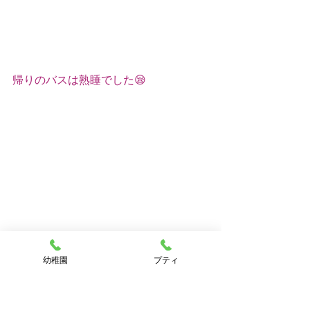
帰りのバスは熟睡でした😪
幼稚園
プティ
今日はゆっくり寝て疲れをとってくだ
さい✌︎