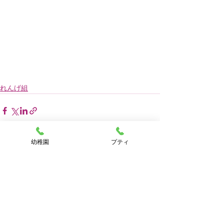
れんげ組
幼稚園
プティ
すべて表示
最新記事