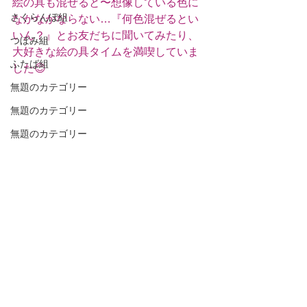
絵の具も混ぜると〜想像している色に
さくらんぼ組
なかなかならない…『何色混ぜるとい
いん？』とお友だちに聞いてみたり、
つぼみ組
大好きな絵の具タイムを満喫していま
ふたば組
した😊
無題のカテゴリー
無題のカテゴリー
無題のカテゴリー