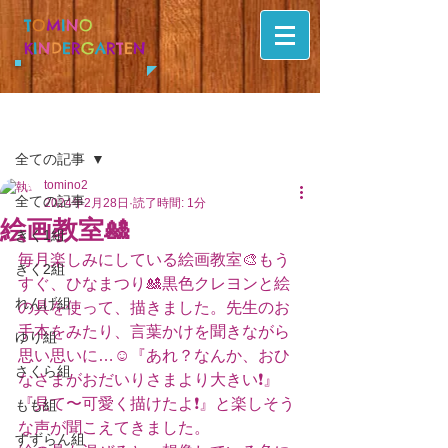
T
O
M
I
N
O
K
I
N
D
E
R
G
A
R
T
E
N
記事
全ての記事
tomino2
全ての記事
2024年2月28日
読了時間: 1分
絵画教室🎎
きく1組
毎月楽しみにしている絵画教室🎨もう
きく2組
すぐ、ひなまつり🎎黒色クレヨンと絵
れんげ組
の具を使って、描きました。先生のお
手本をみたり、言葉かけを聞きながら
ゆり組
思い思いに…☺️『あれ？なんか、おひ
さくら組
なさまがおだいりさまより大きい❗️』
『見て〜可愛く描けたよ❗️』と楽しそう
もも組
な声が聞こえてきました。
すずらん組