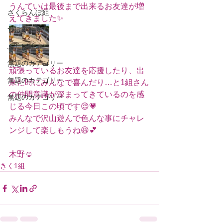
うんていは最後まで出来るお友達が増
さくらんぼ組
えてきました✨
つぼみ組
ふたば組
無題のカテゴリー
頑張っているお友達を応援したり、出
無題のカテゴリー
来た時にみんなで喜んだり…と1組さん
の仲間意識が深まってきているのを感
無題のカテゴリー
じる今日この頃です😌💗
みんなで沢山遊んで色んな事にチャレ
ンジして楽しもうね😆💕
木野☺️
きく1組