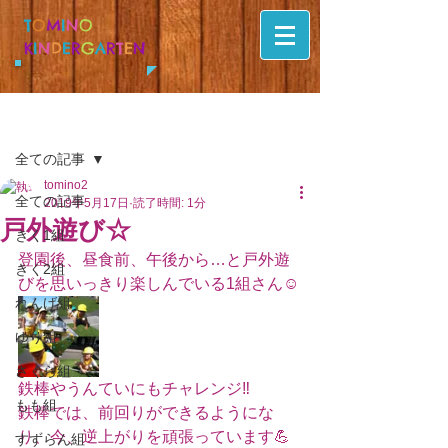
T
O
M
I
N
O
K
I
N
D
E
R
G
A
R
T
E
N
記事
全ての記事
tomino2
全ての記事
2019年5月17日
読了時間: 1分
戸外遊び☆
きく1組
登園後、昼食前、午後から…と戸外遊
きく2組
びを思いっきり楽しんでいる1組さん☺️
れんげ組
ゆり組
さくら組
鉄棒やうんていにもチャレンジ‼️
もも組
鉄棒では、前回りができるようにな
り、今、逆上がりを頑張っています💪
すずらん組