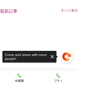
すべて表示
最新記事
Come and share with more
people!
幼稚園
プティ
Sorry, the checkout page does not
support sharing
Copied to clipboard