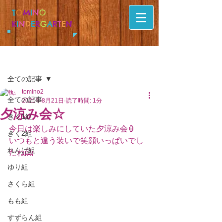
T
O
M
I
N
O
K
I
N
D
E
R
G
A
R
T
E
N
記事
全ての記事
tomino2
全ての記事
2021年8月21日
読了時間: 1分
夕涼み会☆
きく1組
今日は楽しみにしていた夕涼み会🏮
きく2組
いつもと違う装いで笑顔いっぱいでし
れんげ組
たね🤗
ゆり組
さくら組
もも組
すずらん組