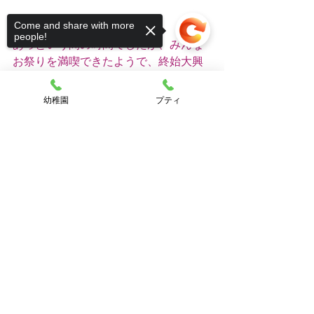
Come and share with more
people!
あっという間の時間でしたが、みんな
お祭りを満喫できたようで、終始大興
奮でした😆♥️
幼稚園
プティ
Sorry, the checkout page does not
support sharing
Copied to clipboard
楽しい思い出がひとつ増えたね💗
三役さん、夕涼み委員の皆さん、あり
がとうございました😌