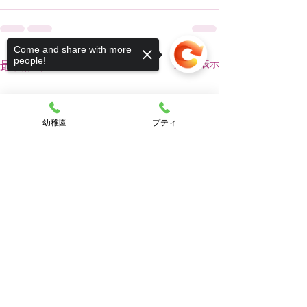
Come and share with more
people!
すべて表示
最新記事
幼稚園
プティ
Sorry, the checkout page does not
support sharing
Copied to clipboard