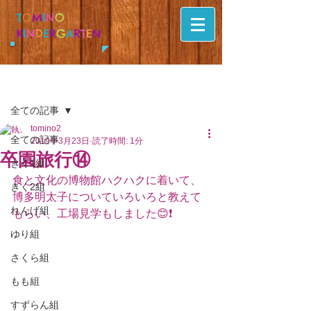
T
O
M
I
N
O
K
I
N
D
E
R
G
A
R
T
E
N
記事
全ての記事
tomino2
全ての記事
2019年3月23日
読了時間: 1分
卒園旅行⑭
きく1組
食と文化の博物館ハクハクに着いて、
きく2組
博多明太子についていろいろと教えて
れんげ組
もらい、工場見学もしました😊❗️
ゆり組
さくら組
もも組
すずらん組