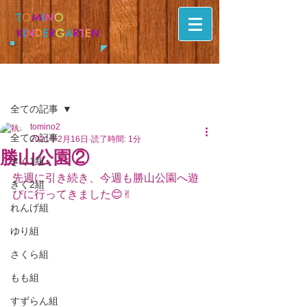
T
O
M
I
N
O
K
I
N
D
E
R
G
A
R
T
E
N
記事
全ての記事
tomino2
全ての記事
2021年2月16日
読了時間: 1分
勝山公園②
きく1組
先週に引き続き、今週も勝山公園へ遊
きく2組
びに行ってきました😊✌︎
れんげ組
ゆり組
さくら組
もも組
すずらん組