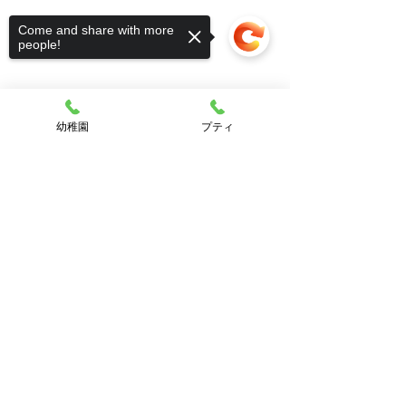
Come and share with more
people!
幼稚園
プティ
Sorry, the checkout page does not
support sharing
Copied to clipboard
コメント
夏野菜🥒🍅
もも組 園外保
コメントを追加…