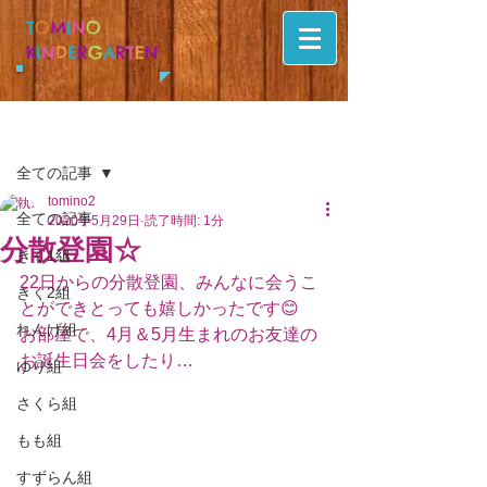
T
O
M
I
N
O
K
I
N
D
E
R
G
A
R
T
E
N
記事
全ての記事
tomino2
全ての記事
2020年5月29日
読了時間: 1分
分散登園☆
きく1組
22日からの分散登園、みんなに会うこ
きく2組
とができとっても嬉しかったです😊
れんげ組
お部屋で、4月＆5月生まれのお友達の
お誕生日会をしたり…
ゆり組
さくら組
もも組
すずらん組