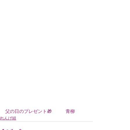
父の日のプレゼント🎁　　　青柳
れんげ組