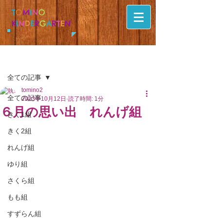
T
O
M
I
N
O
K
I
N
D
E
R
G
A
R
T
E
N
記事
全ての記事
tomino2
全ての記事
2023年10月12日
読了時間: 1分
６月の思い出 れんげ組
きく1組
きく2組
れんげ組
ゆり組
さくら組
もも組
すずらん組