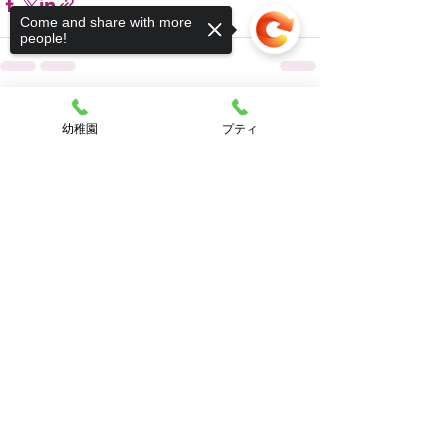
Come and share with more
people!
すべて表示
最新記事
幼稚園
プティ
Sorry, the checkout page does not
support sharing
Copied to clipboard