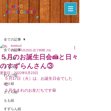
T
O
M
I
N
O
K
I
N
D
E
R
G
A
R
T
E
N
記事
全ての記事
tomino2
全ての記事
2022年5月20日
読了時間: 2分
５月のお誕生日会🍰と日々
きく1組
のすずらんさん③
きく2組
更新日：
2022年5月23日
れんげ組
５月17日（火）は、お誕生日会でした
ゆり組
😊
５月生まれのお友だちです😆
さくら組
もも組
すずらん組