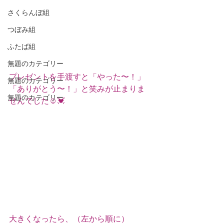
さくらんぼ組
つぼみ組
ふたば組
無題のカテゴリー
プレゼントを手渡すと「やった〜！」
無題のカテゴリー
「ありがとう〜！」と笑みが止まりま
無題のカテゴリー
せんでした☺️💓
大きくなったら、（左から順に）