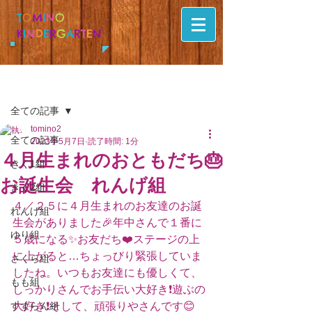
T
O
M
I
N
O
K
I
N
D
E
R
G
A
R
T
E
N
記事
全ての記事
tomino2
全ての記事
2023年5月7日
読了時間: 1分
４月生まれのおともだち🎂
きく1組
お誕生会 れんげ組
きく2組
４／２５に４月生まれのお友達のお誕
れんげ組
生会がありました🎉年中さんで１番に
ゆり組
５歳になる✨お友だち❤️ステージの上
に上がると…ちょっびり緊張していま
さくら組
したね。いつもお友達にも優しくて、
もも組
しっかりさんでお手伝い大好き❗️遊ぶの
すずらん組
大好き❗️そして、頑張りやさんです😊