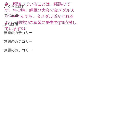
今、頑張っていることは…縄跳びで
さくらんぼ組
す。年少時、縄跳び大会で金メダル🥇
つぼみ組
✨年中さんでも、金メダル🥇がとれる
よう、縄跳びの練習に夢中です‼️応援し
ふたば組
ています💞
無題のカテゴリー
無題のカテゴリー
無題のカテゴリー