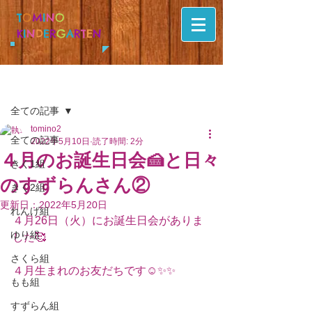
T
O
M
I
N
O
K
I
N
D
E
R
G
A
R
T
E
N
記事
全ての記事
tomino2
全ての記事
2022年5月10日
読了時間: 2分
４月のお誕生日会🍰と日々
きく1組
のすずらんさん②
きく2組
更新日：
2022年5月20日
れんげ組
４月26日（火）にお誕生日会がありま
ゆり組
した🥰
さくら組
４月生まれのお友だちです☺️✨✨
もも組
すずらん組