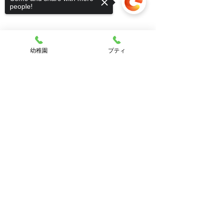
people!
幼稚園
プティ
Sorry, the checkout page does not
support sharing
Copied to clipboard
仲良くゆっくり滑っています😂