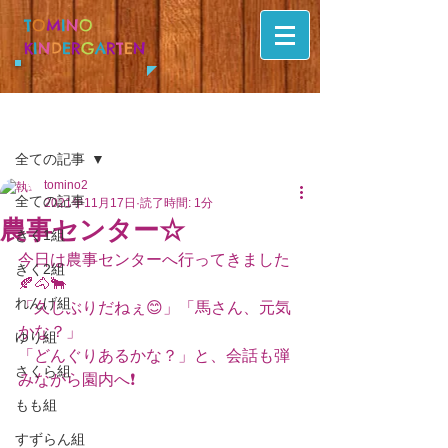
T
O
M
I
N
O
K
I
N
D
E
R
G
A
R
T
E
N
記事
全ての記事
tomino2
全ての記事
2021年11月17日
読了時間: 1分
農事センター☆
きく1組
今日は農事センターへ行ってきました
きく2組
🍂🐴🐂
れんげ組
「久しぶりだねぇ😊」「馬さん、元気
かな？」
ゆり組
「どんぐりあるかな？」と、会話も弾
さくら組
みながら園内へ❗
もも組
すずらん組