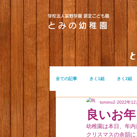
学校法人富野学園 認定こども園
とみの幼稚園
全ての記事
きく1組
きく2組
tomino2
2022年1
つぼみ組
ふたば組
無題
良いお年
幼稚園は本日、年内
クリスマスの余韻に