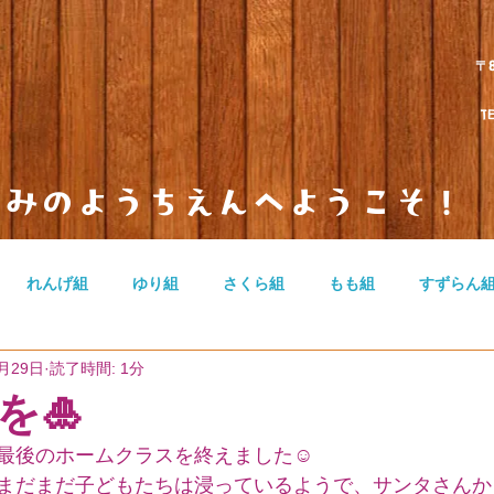
〒
TEL 
とみのようちえんへようこそ！
れんげ組
ゆり組
さくら組
もも組
すずらん
2月29日
読了時間: 1分
のカテゴリー
無題のカテゴリー
無題のカテゴリー
を🎍
最後のホームクラスを終えました☺️
まだまだ子どもたちは浸っているようで、サンタさんか