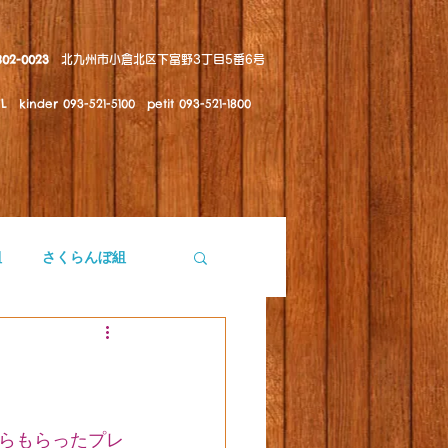
802-0023
北九州市小倉北区下富野3丁目5番6号
kinder 093-521-5100 petit 093-521-1800
組
さくらんぼ組
らもらったプレ