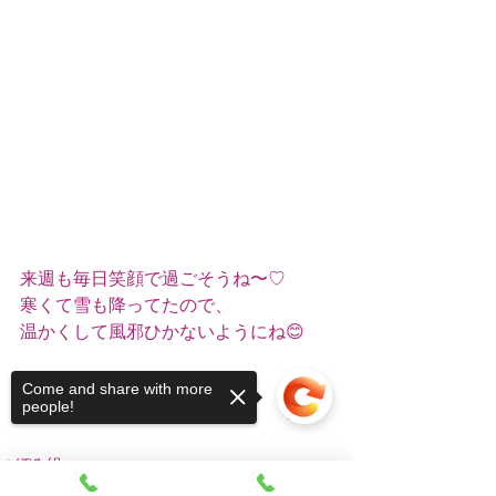
来週も毎日笑顔で過ごそうね〜♡
寒くて雪も降ってたので、
温かくして風邪ひかないようにね😊
つぼみ組🐰
Come and share with more
people!
　　　　　　　　　　　　　　　吉本
つぼみ組