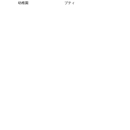
幼稚園
プティ
Sorry, the checkout page does not
support sharing
Copied to clipboard
すべて表示
最新記事