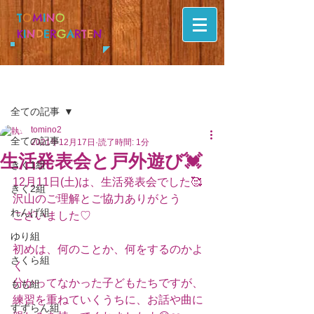
T
O
M
I
N
O
K
I
N
D
E
R
G
A
R
T
E
N
記事
全ての記事
tomino2
全ての記事
2021年12月17日
読了時間: 1分
生活発表会と戸外遊び💓
きく1組
12月11日(土)は、生活発表会でした🥰
きく2組
沢山のご理解とご協力ありがとう
れんげ組
ございました♡
ゆり組
初めは、何のことか、何をするのかよ
さくら組
く
分かってなかった子どもたちですが、
もも組
練習を重ねていくうちに、お話や曲に
すずらん組