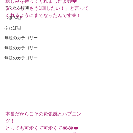
親しみを持ってくれましたよ😊❤️
さくらんぼ組
ダンスも「もう1回したい！」と言って
くれるようにまでなったんです𖧷！
つぼみ組
ふたば組
無題のカテゴリー
無題のカテゴリー
無題のカテゴリー
本番だからこその緊張感とハプニン
グ！
とっても可愛くて可愛くて😭😭❤️