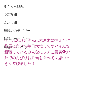
さくらんぼ組
つぼみ組
ふたば組
無題のカテゴリー
無題のカテゴリー
今、れんげ組さんは来週末に控えた作
品展に向けて毎日大忙しです💨そんな
無題のカテゴリー
頑張っているみんなにプチご褒美💖お
外でのんびりお弁当を食べて🍱思いっ
きり遊びました！