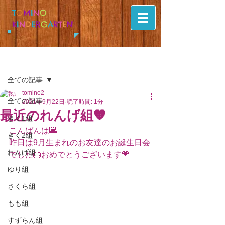
T
O
M
I
N
O
K
I
N
D
E
R
G
A
R
T
E
N
記事
全ての記事
tomino2
全ての記事
2021年9月22日
読了時間: 1分
最近のれんげ組🧡
きく1組
こんばんは🌆
きく2組
昨日は9月生まれのお友達のお誕生日会
れんげ組
でした🎂おめでとうございます💗
ゆり組
さくら組
もも組
すずらん組