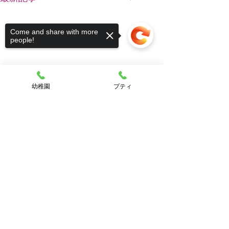
Come and share with more
people!
幼稚園
プティ
Sorry, the checkout page does not
support sharing
Copied to clipboard
コメント