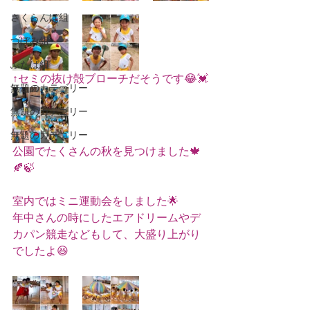
さくらんぼ組
つぼみ組
ふたば組
↑セミの抜け殻ブローチだそうです😂💓
無題のカテゴリー
無題のカテゴリー
無題のカテゴリー
公園でたくさんの秋を見つけました🍁
🍂🍃
室内ではミニ運動会をしました🌟
年中さんの時にしたエアドリームやデ
カパン競走などもして、大盛り上がり
でしたよ😆