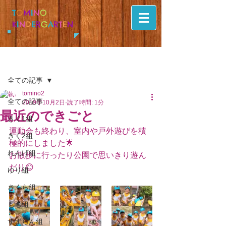
T
O
M
I
N
O
K
I
N
D
E
R
G
A
R
T
E
N
記事
全ての記事
tomino2
全ての記事
2019年10月2日
読了時間: 1分
最近のできごと
きく1組
運動会も終わり、室内や戸外遊びを積
きく2組
極的にしました🌟
れんげ組
お散歩に行ったり公園で思いきり遊ん
だり😊
ゆり組
さくら組
もも組
すずらん組