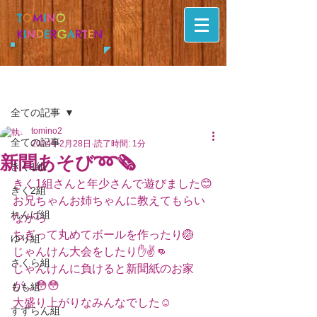
T
O
M
I
N
O
K
I
N
D
E
R
G
A
R
T
E
N
記事
全ての記事
tomino2
全ての記事
2024年2月28日
読了時間: 1分
新聞あそび➿🗞
きく1組
きく1組さんと年少さんで遊びました😊
きく2組
お兄ちゃんお姉ちゃんに教えてもらい
れんげ組
ながら
ちぎって丸めてボールを作ったり🏐
ゆり組
じゃんけん大会をしたり✋✌👊
さくら組
じゃんけんに負けると新聞紙のお家
が…😳😳
もも組
大盛り上がりなみんなでした☺️
すずらん組