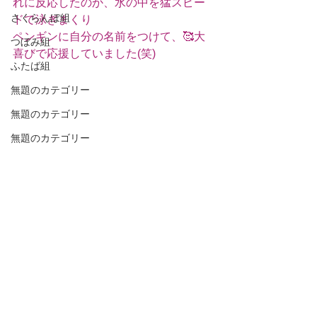
れに反応したのか、水の中を猛スピー
さくらんぼ組
ドで泳ぎまくり
ペンギンに自分の名前をつけて、🥰大
つぼみ組
喜びで応援していました(笑)
ふたば組
無題のカテゴリー
無題のカテゴリー
無題のカテゴリー