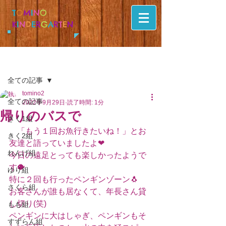
T
O
M
I
N
O
K
I
N
D
E
R
G
A
R
T
E
N
記事
全ての記事
tomino2
全ての記事
2022年9月29日
読了時間: 1分
帰りのバスで
きく1組
　「もう１回お魚行きたいね！」とお
きく2組
友達と語っていましたよ❤
れんげ組
今日の遠足とっても楽しかったようで
す🐡
ゆり組
特に２回も行ったペンギンゾーン🐧
さくら組
お客さんが誰も居なくて、年長さん貸
し切り(笑)
もも組
ペンギンに大はしゃぎ、ペンギンもそ
すずらん組