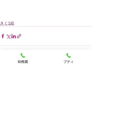
きく1組
幼稚園
プティ
すべて表示
最新記事