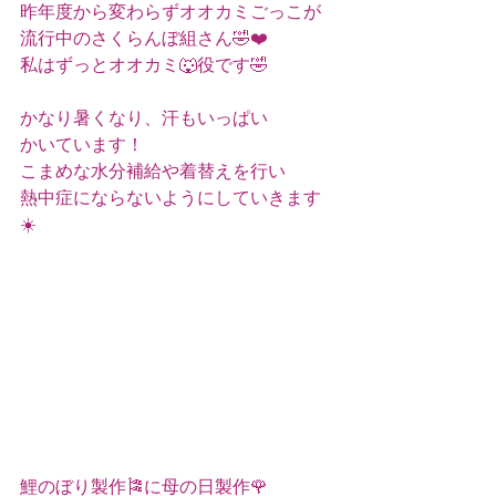
昨年度から変わらずオオカミごっこが
流行中のさくらんぼ組さん🤣❤️
私はずっとオオカミ🐺役です🤣
かなり暑くなり、汗もいっぱい
かいています！
こまめな水分補給や着替えを行い
熱中症にならないようにしていきます
☀️
鯉のぼり製作🎏に母の日製作🌹