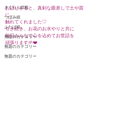
さくらんぼ組
お話しすると、真剣な眼差しで土や苗
に
つぼみ組
触れてくれました♡
ふたば組
引き続き、お花のお水やりと共に
毎日みんなで心を込めてお世話を
無題のカテゴリー
頑張ります🌱❤️
無題のカテゴリー
無題のカテゴリー