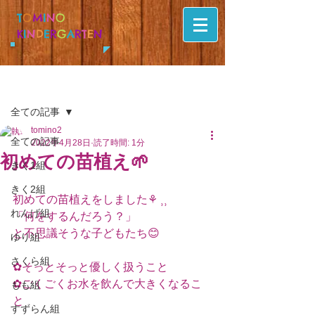
T
O
M
I
N
O
K
I
N
D
E
R
G
A
R
T
E
N
記事
全ての記事
tomino2
全ての記事
2022年4月28日
読了時間: 1分
初めての苗植え🌱
きく1組
きく2組
初めての苗植えをしました⚘ ⸒⸒
れんげ組
「何をするんだろう？」
と不思議そうな子どもたち😊
ゆり組
さくら組
✿そっとそっと優しく扱うこと
✿ごくごくお水を飲んで大きくなるこ
もも組
と
すずらん組