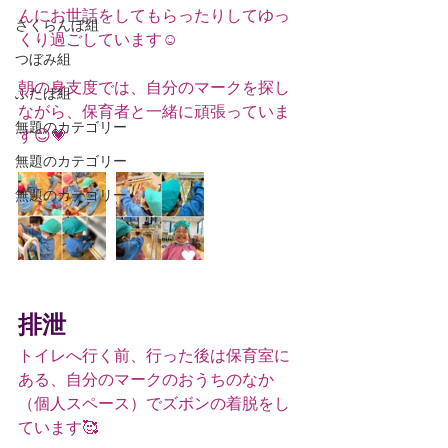
んにお世話をしてもらったりしてゆっ
さくらんぼ組
くり過ごしています☺️
つぼみ組
朝の身支度では、自分のマークを探し
ふたば組
ながら、保育者と一緒に頑張っていま
無題のカテゴリー
す😊💗
無題のカテゴリー
無題のカテゴリー
排泄
トイレへ行く前、行った後は保育室に
ある、自分のマークのおうちのなか
（個人スペース）でズボンの着脱をし
ています🥰