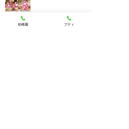
🎏近日持ち帰りますのでお楽しみに…
幼稚園
プティ
🥰
以上、入園後のすずらんさんでした☺️
これから一年間、たくさんのことを経
験して
楽しい思い出を作って行きましょうね
☺️✨
　　　　　　　　　　　　すずらん
組　小野
すずらん組