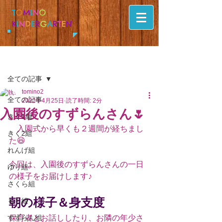
T
O
M
I
N
O
K
I
N
D
E
R
G
A
R
T
E
N
記事
全ての記事
tomino2
全ての記事
2022年4月25日
読了時間: 2分
入園後のすずらんさん🌷
きく1組
　入園式から早くも２週間が経ちまし
きく2組
た😆
れんげ組
今回は、入園後のすずらんさんの一日
ゆり組
の様子をお届けします♪
さくら組
朝の様子＆身支度
もも組
すずらん組
保育者とお話ししたり、お隣の年少さ