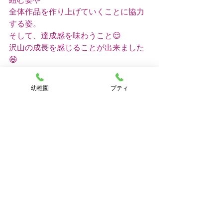
全体作品を作り上げていくことに協力
する姿。
そして、達成感を味わうこと😌
沢山の成長を感じることが出来ました
😆
とっても頑張りました♡
幼稚園
プティ
生活発表会まで2週間！楽しみながら
元気いっぱいで取り組んでいきましょ
うね🤗
さくらんぼ組🍒
吉本
さくらんぼ組