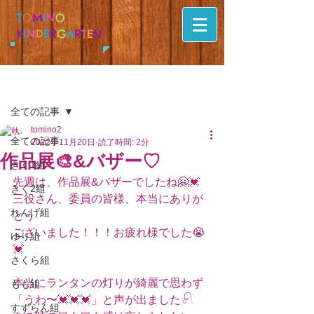
T
O
M
I
N
O
K
I
N
D
E
R
G
A
R
T
E
N
記事
全ての記事
tomino2
全ての記事
2022年11月20日
読了時間: 2分
作品展🎨&バザー♡
きく1組
先週は、作品展&バザーでしたね🤗💓
きく2組
三役さん、委員の皆様、本当にありが
れんげ組
とう
ございました！！！お疲れ様でした😭
ゆり組
💓
さくら組
本当にランタンの灯りが綺麗で思わず
もも組
「うわ〜💓💓💓」と声が出ました𓍯
すずらん組