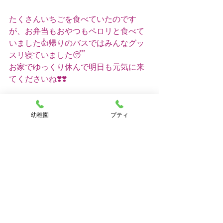
たくさんいちごを食べていたのです
が、お弁当もおやつもペロリと食べて
いました👍帰りのバスではみんなグッ
スリ寝ていました😴
お家でゆっくり休んで明日も元気に来
てくださいね❣️❣️
松尾🐱
幼稚園
プティ
#とみの幼稚園
#遠足#いちご狩り
すべて表示
最新記事