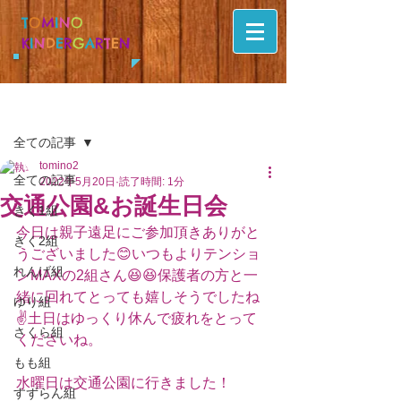
T
O
M
I
N
O
K
I
N
D
E
R
G
A
R
T
E
N
記事
全ての記事
tomino2
全ての記事
2022年5月20日
読了時間: 1分
交通公園&お誕生日会
きく1組
今日は親子遠足にご参加頂きありがと
きく2組
うございました😊いつもよりテンショ
れんげ組
ンMAXの2組さん😆😆保護者の方と一
緒に回れてとっても嬉しそうでしたね
ゆり組
✌️土日はゆっくり休んで疲れをとって
さくら組
くださいね。
もも組
水曜日は交通公園に行きました！
すずらん組