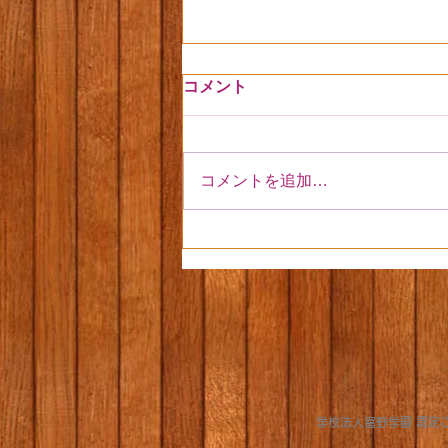
コメント
コメントを追加…
いちご狩りに行ったよ🍓
​学校法人富野学園 認