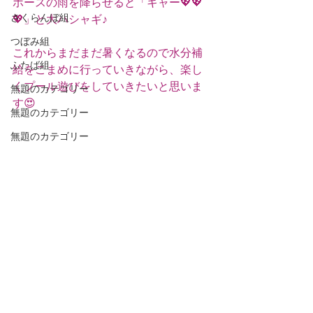
ホースの雨を降らせると「キャー💖💖
さくらんぼ組
💖」と大ハシャギ♪
つぼみ組
これからまだまだ暑くなるので水分補
ふたば組
給をこまめに行っていきながら、楽し
くプール遊びをしていきたいと思いま
無題のカテゴリー
す😍
無題のカテゴリー
無題のカテゴリー