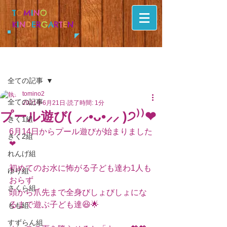
T
O
M
I
N
O
K
I
N
D
E
R
G
A
R
T
E
N
記事
全ての記事
tomino2
全ての記事
2021年6月21日
読了時間: 1分
プール遊び( ⸝⸝•ᴗ•⸝⸝ )੭⁾⁾❤
きく1組
6月14日からプール遊びが始まりました
きく2組
❤
れんげ組
初めてのお水に怖がる子ども達わ1人も
ゆり組
おらず
さくら組
頭から爪先まで全身びしょびしょにな
るまで遊ぶ子ども達😆🌟
もも組
すずらん組