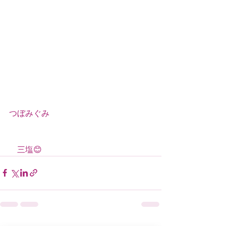
つぼみぐみ
　三塩😊