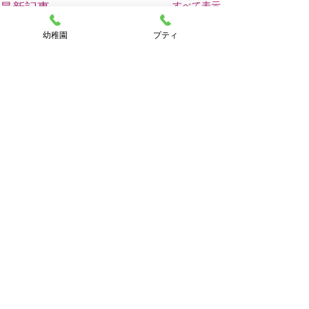
すべて表示
最新記事
幼稚園
プティ
コメント
大雪⛄️