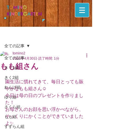
T
O
M
I
N
O
K
I
N
D
E
R
G
A
R
T
E
N
記事
全ての記事
tomino2
全ての記事
2024年4月30日
読了時間: 1分
もも組さん
きく1組
きく2組
園生活に慣れてきて、毎日とっても賑
れんげ組
やかなもも組さん☺️
今日は母の日のプレゼントを作りまし
ゆり組
た！
さくら組
お母さんのお顔を思い浮かべながら、
そっくりにかくことができていました
もも組
よ✨
すずらん組