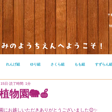
〒
TEL 
とみのようちえんへようこそ！
れんげ組
ゆり組
さくら組
もも組
すずらん
月15日
読了時間: 1分
のカテゴリー
無題のカテゴリー
無題のカテゴリー
物園🐘🍎
園にお越しいただきありがとうございました😊✨