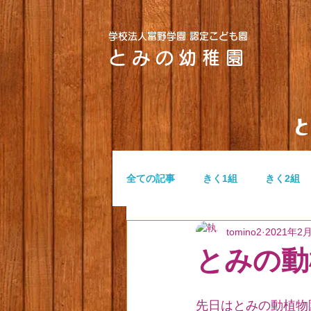
学校法人富野学園 認定こども園
とみの幼稚園
全ての記事
きく1組
きく2組
tomino2
2021年2
つぼみ組
ふたば組
無題
とみの動植
先日はとみの動植物