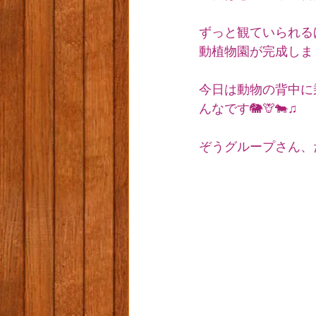
ずっと観ていられる
動植物園が完成しま
今日は動物の背中に
んなです🐘🦒🐄♫
ぞうグループさん、