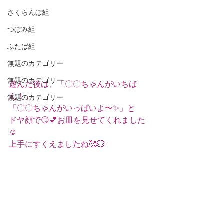
さくらんぼ組
つぼみ組
ふたば組
無題のカテゴリー
無題のカテゴリー
遊んだ後は、「〇〇ちゃんがいちば
ん！」
無題のカテゴリー
「〇〇ちゃんがいっぱいよ〜✨」と
ドヤ顔で😏💕お皿を見せてくれました
☺️
上手にすくえましたね🥰💮