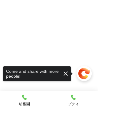
Come and share with more
people!
幼稚園
プティ
子どもたちは朝から外にいた時間が長
Sorry, the checkout page does not
く、
support sharing
Copied to clipboard
疲れていることだと思います🥺
帰宅してすぐ眠ったお友だちもいるの