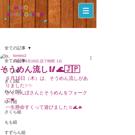
T
O
M
I
N
O
K
I
N
D
E
R
G
A
R
T
E
N
記事
全ての記事
tomino2
全ての記事
2022年6月16日
読了時間: 1分
そうめん流し🥢🌊🇯🇵
きく1組
６月16日（木）は、そうめん流しがあ
きく2組
りました✨✨
れんげ組
さくらんぼさんとそうめんをフォーク
で💗
ゆり組
一生懸命すくって遊びました☺️🌊🔥
さくら組
もも組
すずらん組