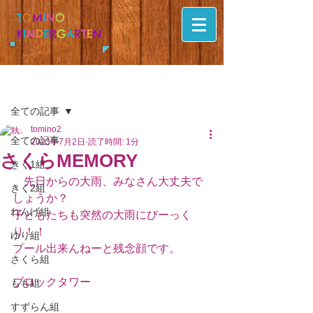
T
O
M
I
N
O
K
I
N
D
E
R
G
A
R
T
E
N
記事
全ての記事
tomino2
全ての記事
2023年7月2日
読了時間: 1分
さくらMEMORY
きく1組
　先日からの大雨、みなさん大丈夫で
きく2組
しょうか？
れんげ組
子どもたちも突然の大雨にびーっく
り！！
ゆり組
プール出来んねーと残念顔です。
さくら組
ブロックタワー
もも組
すずらん組