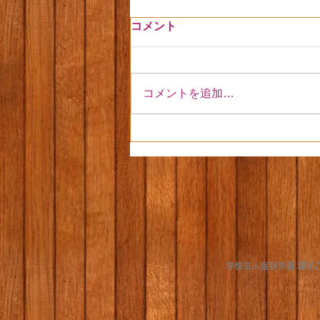
コメント
コメントを追加…
いちご狩りに行ったよ🍓
​学校法人富野学園 認