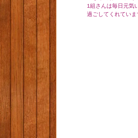
1組さんは毎日元気
過ごしてくれていま