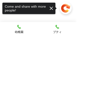
Come and share with more
people!
幼稚園
プティ
Sorry, the checkout page does not
support sharing
Copied to clipboard