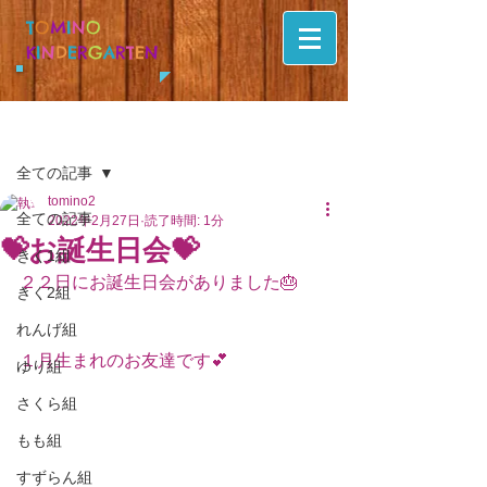
T
O
M
I
N
O
K
I
N
D
E
R
G
A
R
T
E
N
記事
全ての記事
tomino2
全ての記事
2022年2月27日
読了時間: 1分
💝お誕生日会💝
きく1組
２２日にお誕生日会がありました🎂
きく2組
れんげ組
１月生まれのお友達です💕
ゆり組
さくら組
もも組
すずらん組