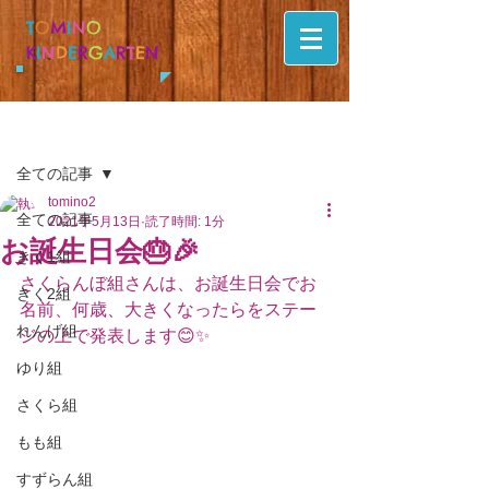
T
O
M
I
N
O
K
I
N
D
E
R
G
A
R
T
E
N
記事
全ての記事
tomino2
全ての記事
2021年5月13日
読了時間: 1分
お誕生日会🎂🎉
きく1組
さくらんぼ組さんは、お誕生日会でお
きく2組
名前、何歳、大きくなったらをステー
れんげ組
ジの上で発表します😊✨
ゆり組
さくら組
もも組
すずらん組