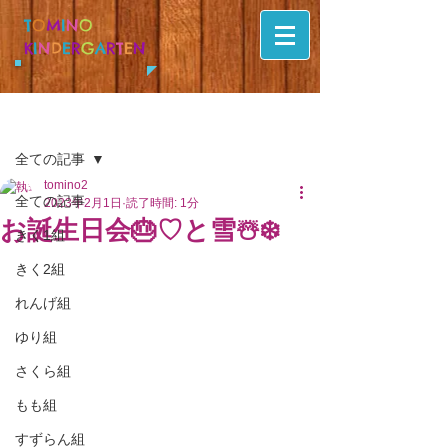
T
O
M
I
N
O
K
I
N
D
E
R
G
A
R
T
E
N
記事
全ての記事
tomino2
全ての記事
2023年2月1日
読了時間: 1分
お誕生日会🎂♡と雪☃️❄️
きく1組
きく2組
れんげ組
ゆり組
さくら組
もも組
すずらん組