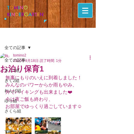
T
O
M
I
N
O
K
I
N
D
E
R
G
A
R
T
E
N
記事
全ての記事
tomino2
全ての記事
2020年9月18日
読了時間: 1分
お泊り保育1
きく1組
無事にもりのいえに到着しました！
きく2組
みんなのパワーからか雨もやみ、
れんげ組
外でハイキングも出来ました❤️
今は夜ご飯も終わり、
ゆり組
お部屋でゆっくり過ごしています☺️
さくら組
もも組
すずらん組