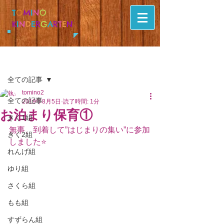
T
O
M
I
N
O
K
I
N
D
E
R
G
A
R
T
E
N
記事
全ての記事
tomino2
全ての記事
2019年8月5日
読了時間: 1分
お泊まり保育①
きく1組
無事、到着して”はじまりの集い”に参加
きく2組
しました⭐️
れんげ組
ゆり組
さくら組
もも組
すずらん組