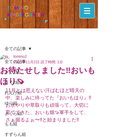
T
O
M
I
N
O
K
I
N
D
E
R
G
A
R
T
E
N
記事
全ての記事
tomino2
全ての記事
2023年11月2日
読了時間: 1分
お待たせしました‼️おいも
きく1組
ほり🍠
きく2組
11月とは思えない汗ばむほど晴天の
れんげ組
中、楽しみに待ってた『おいもほり』‼︎ 
ゆり組
お水やりや草取りも頑張って、大切に
育ててきた、おいも畑🍠軍手をして、
さくら組
さぁ掘るよぉ〜‼︎と始まりました‼︎
もも組
すずらん組