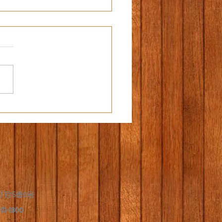
教室🎎
丁目5番6号
21-1800