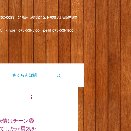
802-0023
北九州市小倉北区下富野3丁目5番6号
kinder 093-521-5100 petit 093-521-1800
組
さくらんぼ組
情はチーン😨
でしたが勇気を