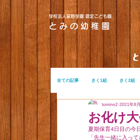
学校法人富野学園 認定こども園
とみの幼稚園
全ての記事
きく1組
きく2組
tomino2
2021年8
つぼみ組
ふたば組
無題
お化け大
夏期保育4日目の今
「先生一緒に入って