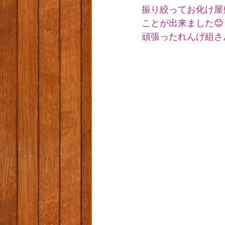
振り絞ってお化け屋
ことが出来ました😊
頑張ったれんげ組さ