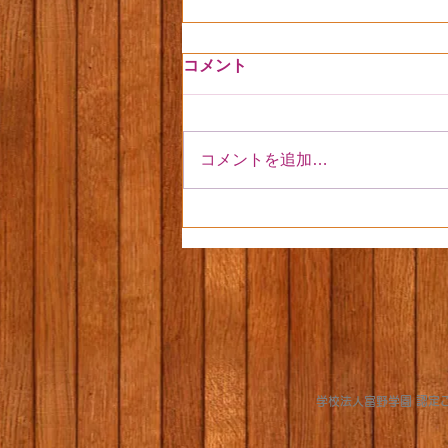
コメント
コメントを追加…
ちょうちょに夢中
​学校法人富野学園 認