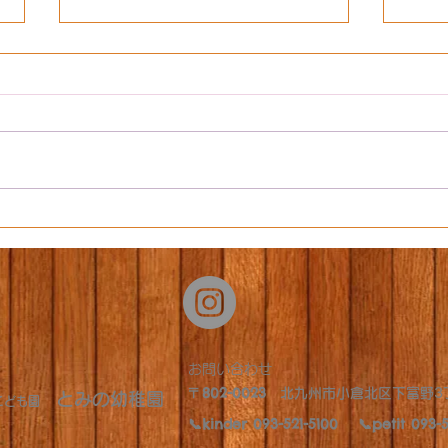
絵画
お買い物とさくらんぼ狩り
​お問い合わせ
​〒802-0023
北九州市小倉北区下富野3
とみの幼稚園
定こども園
📞kinder 093-521-5100 📞petit ​093-5