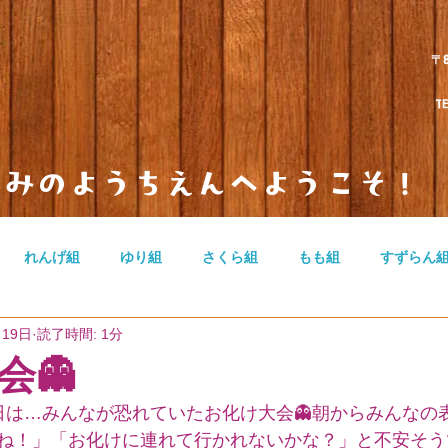
〒
TEL 
とみのようちえんへようこそ！
れんげ組
ゆり組
さくら組
もも組
すずらん
月19日
読了時間: 1分
のカテゴリー
無題のカテゴリー
無題のカテゴリー
会👻
日は…みんなが恐れていたお化け大会👻朝からみんなの表
ね！」「お化けに連れて行かれないかな？」と不安そう