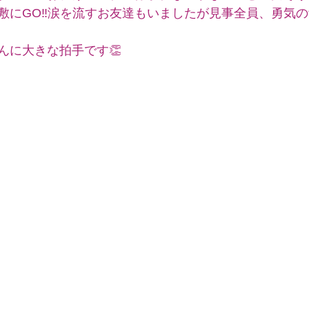
敷にGO‼️涙を流すお友達もいましたが見事全員、勇気
んに大きな拍手です👏