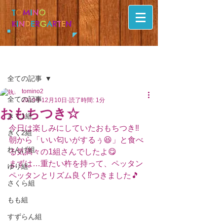
T
O
M
I
N
O
K
I
N
D
E
R
G
A
R
T
E
N
記事
全ての記事
tomino2
全ての記事
2019年12月10日
読了時間: 1分
おもちつき☆
きく1組
今日は楽しみにしていたおもちつき‼️
きく2組
朝から「いい匂いがするぅ😆」と食べ
れんげ組
る気満々の1組さんでしたよ😋
まずは…重たい杵を持って、ペッタン
ゆり組
ペッタンとリズム良く⁉つきました🎵
さくら組
もも組
すずらん組