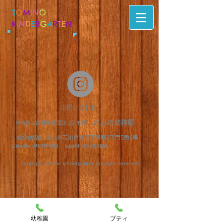
T
O
M
I
N
O
K
I
N
D
E
R
G
A
R
T
E
N
​お問い合わせ
とみの幼稚園
​学校法人富野学園 認定こども園
​〒802-0023
北九州市小倉北区下富野3丁目5番6号
📞kinder
093-521-5100
📞petit ​093-521-1800
Copyright tomino kindergarten. All rights reserved.
幼稚園
プティ